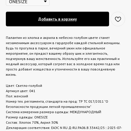
Добавить в корзину
Палантин из хлопка и акрила в небесно голубом цвете станет
незаменимым аксессуаром в гардеробе каждой стильной женщины.
Будь то прогулка в парке, вечерний ужин или официальное
мероприятие, он придаст вашему образу шик и элегантность,
подчеркнув вашу женственность. Используйте его как практичный и
модный аксессуар, который согреет вас в холодное время года или
просто добавит изящества и утонченности в вашу повседневную
жизнь.
Цвет: Светло-голубой
Артикул цвет: 041
Пол: женский
Номер тех. регламента, стандарта на прод: ТР ТС 017/2011 "О
безопасности продукции легкой промышленности"
Система измерения размера одежды: МЕЖДУНАРОДНЫЙ
Размер одежды: ONESIZE
Состав: Хлопок 70%, Акрил 30%
Декларация соответствия: ЕАЭС N RU Д-RU.РА06.В.33442/25:::2025-07-