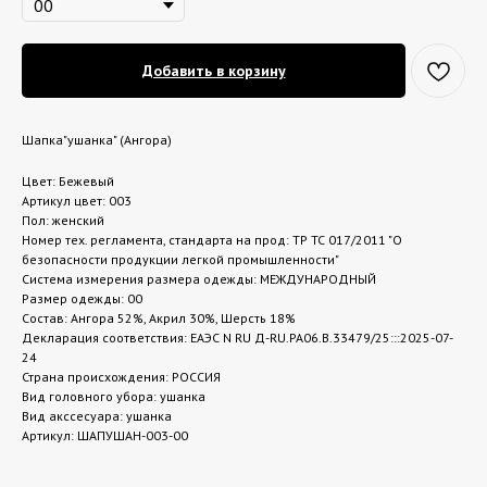
Добавить в корзину
Шапка"ушанка" (Ангора)
Цвет: Бежевый
Артикул цвет: 003
Пол: женский
Номер тех. регламента, стандарта на прод: ТР ТС 017/2011 "О
безопасности продукции легкой промышленности"
Система измерения размера одежды: МЕЖДУНАРОДНЫЙ
Размер одежды: 00
Состав: Ангора 52%, Акрил 30%, Шерсть 18%
Декларация соответствия: ЕАЭС N RU Д-RU.РА06.В.33479/25:::2025-07-
24
Страна происхождения: РОССИЯ
Вид головного убора: ушанка
Вид акссесуара: ушанка
Артикул: ШАПУШАН-003-00