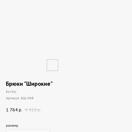
Брюки "Широкие"
Ksi Ksi
Артикул:
БШ-048
1 764
р.
4 410
р.
размер