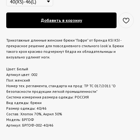
Добавить в корзину
Трикотажные длинные женские брюки "Гофре" от бренда KSI KSI -
прекрасное решение для повседневного стильного look'а. Брюки
такого кроя красиво подчеркнут бёдра их обладательницы и
визуально удлинят ноги.
Цвет: Белый
Артикул цвет: 002
Пол: женский
Номер тех. регламента, стандарта на прод: ТР ТС 017/2011 "О
безопасности продукции легкой промышленности"
Система измерения размера одежды: РОССИЯ
Вид одежды: брюки
Размер одежды: 40/46
Состав: Хлопок 70%, Акрил 30%
Модель: БРГОФ
Артикул: БРГОФ-002-40/46