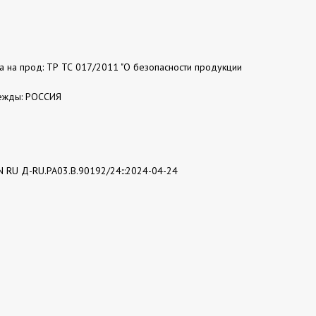
та на прод: ТР ТС 017/2011 "О безопасности продукции
ежды: РОССИЯ
N RU Д-RU.РА03.В.90192/24:::2024-04-24