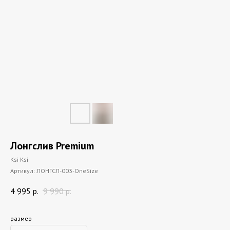
Лонгслив Premium
Ksi Ksi
Артикул:
ЛОНГСЛ-003-OneSize
4 995
р.
9 990
р.
размер