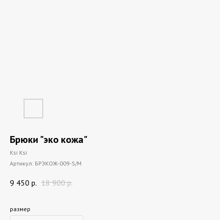
Брюки "эко кожа"
Ksi Ksi
Артикул:
БРЭКОЖ-009-S/M
9 450
р.
18 900
р.
размер