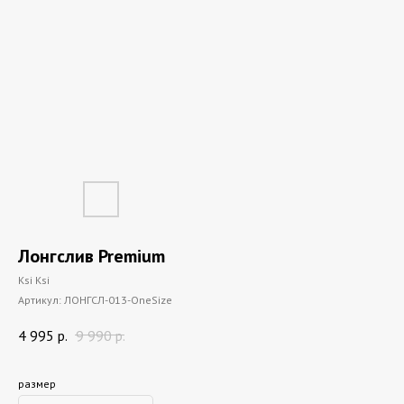
Лонгслив Premium
Ksi Ksi
Артикул:
ЛОНГСЛ-013-OneSize
4 995
р.
9 990
р.
размер