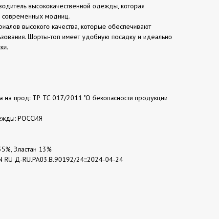
водитель высококачественной одежды, которая
м современных модниц.
ериалов высокого качества, которые обеспечивают
ьзования. Шорты-топ имеет удобную посадку и идеально
ки.
та на прод: ТР ТС 017/2011 "О безопасности продукции
ежды: РОССИЯ
35%, Эластан 13%
N RU Д-RU.РА03.В.90192/24:::2024-04-24