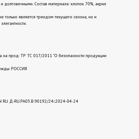
и долговечными. Состав материала: хлопок 70%, акрил
не только является трендом текущего сезона, но и
 элегантности.
та на прод: ТР ТС 017/2011 "О безопасности продукции
ежды: РОССИЯ
N RU Д-RU.РА03.В.90192/24:::2024-04-24