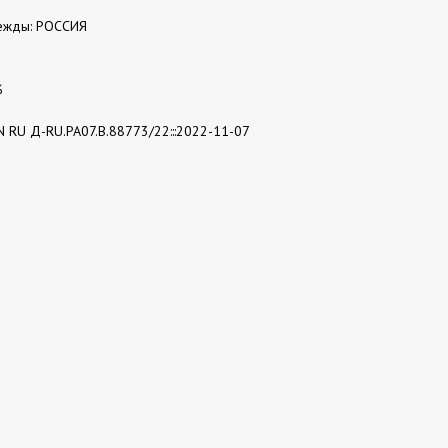
ежды: РОССИЯ
%
N RU Д-RU.РА07.В.88773/22:::2022-11-07