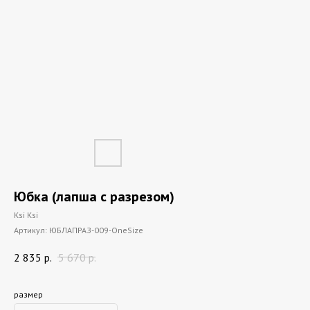
Юбка (лапша с разрезом)
Ksi Ksi
Артикул:
ЮБЛАПРАЗ-009-OneSize
2 835
р.
5 670
р.
размер