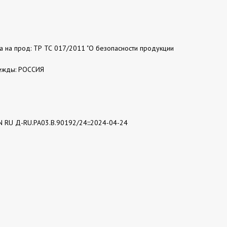
та на прод: ТР ТС 017/2011 "О безопасности продукции
ежды: РОССИЯ
N RU Д-RU.РА03.В.90192/24:::2024-04-24