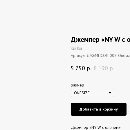
Джемпер «NY W с 
Ksi Ksi
Артикул:
ДЖЕМПСОЛ-008-Onesi
5 750
р.
8 190
р.
размер
Добавить в корзину
Джемпер «NY W с оленем»