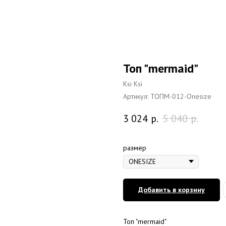
Топ "mermaid"
Ksi Ksi
Артикул:
ТОПМ-012-Onesize
3 024
р.
5 040
р.
размер
Добавить в корзину
Топ "mermaid"