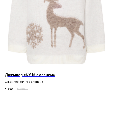
Джемпер «NY M с оленем»
Дж
Джемпер «NY M с оленем»
Дже
5 750
р.
8 190
р.
5 7