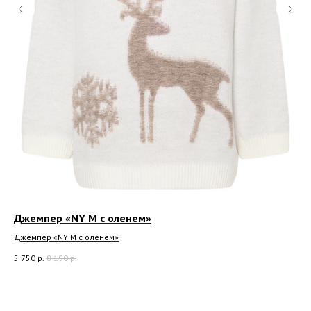
Джемпер «NY M с оленем»
Дж
Джемпер «NY M с оленем»
Дже
5 750
р.
8 190
р.
5 7