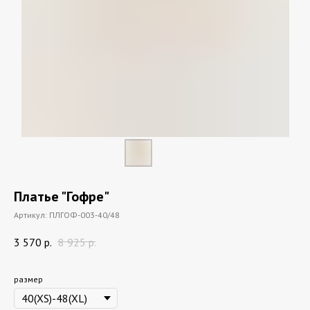
Платье "Гофре"
Артикул:
ПЛГОФ-003-40/48
3 570
р.
8 925
р.
размер