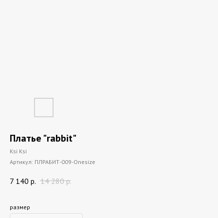
Платье "rabbit"
Ksi Ksi
Артикул:
ПЛРАБИТ-009-Onesize
7 140
р.
14 280
р.
размер