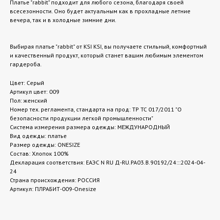
Платье "rabbit" подходит для любого сезона, благодаря своей
всесезонности. Оно будет актуальным как в прохладные летние
вечера, так и в холодные зимние дни.
Выбирая платье "rabbit" от KSI KSI, вы получаете стильный, комфортный
и качественный продукт, который станет вашим любимым элементом
гардероба.
Цвет: Серый
Артикул цвет: 009
Пол: женский
Номер тех. регламента, стандарта на прод: ТР ТС 017/2011 "О
безопасности продукции легкой промышленности"
Система измерения размера одежды: МЕЖДУНАРОДНЫЙ
Вид одежды: платье
Размер одежды: ONESIZE
Состав: Хлопок 100%
Декларация соответствия: ЕАЭС N RU Д-RU.РА03.В.90192/24:::2024-04-
24
Страна происхождения: РОССИЯ
Артикул: ПЛРАБИТ-009-Onesize