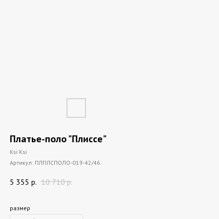
Платье-поло "Плиссе"
Ksi Ksi
Артикул:
ПЛПЛСПОЛО-019-42/46
5 355
р.
10 710
р.
размер