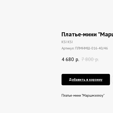
Платье-мини "Мар
KSI KSI
Артикул:
ПЛМНМШ-016-40/46
4 680
р.
7 800
р.
Добавить в корзину
Платье-мини "Маршмэллоу"