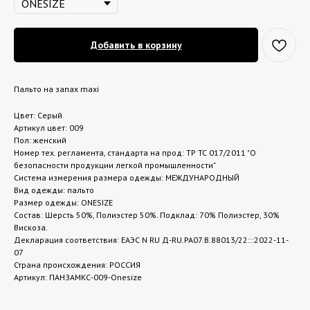
Добавить в корзину
Пальто на запах maxi
Цвет: Серый
Артикул цвет: 009
Пол: женский
Номер тех. регламента, стандарта на прод: ТР ТС 017/2011 "О
безопасности продукции легкой промышленности"
Система измерения размера одежды: МЕЖДУНАРОДНЫЙ
Вид одежды: пальто
Размер одежды: ONESIZE
Состав: Шерсть 50%, Полиэстер 50%. Подклад: 70% Полиэстер, 30%
Вискоза.
Декларация соответствия: ЕАЭС N RU Д-RU.РА07.В.88013/22:::2022-11-
07
Страна происхождения: РОССИЯ
Артикул: ПАНЗАМКС-009-Onesize