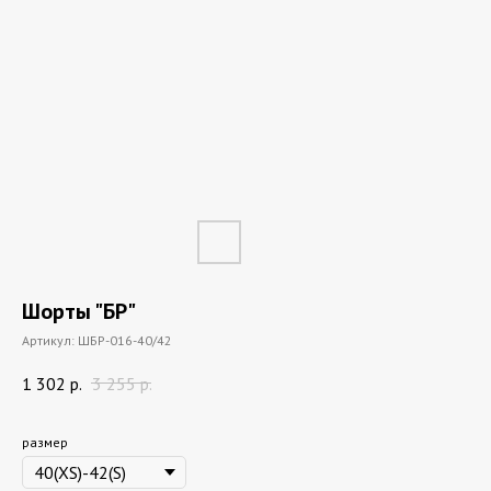
Шорты "БР"
Артикул:
ШБР-016-40/42
1 302
р.
3 255
р.
размер