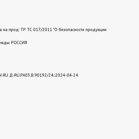
та на прод: ТР ТС 017/2011 "О безопасности продукции
ежды: РОССИЯ
N RU Д-RU.РА03.В.90192/24:::2024-04-24