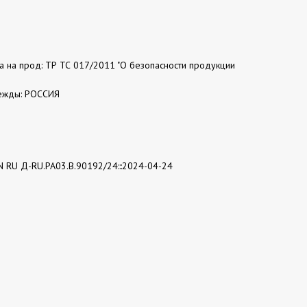
та на прод: ТР ТС 017/2011 "О безопасности продукции
ежды: РОССИЯ
N RU Д-RU.РА03.В.90192/24:::2024-04-24