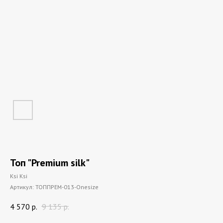
Топ "Premium silk"
Ksi Ksi
Артикул:
ТОППРЕМ-013-Onesize
4 570
р.
9 135
р.