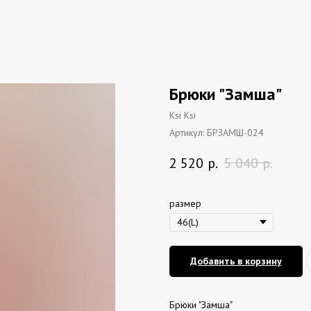
Брюки "Замша"
Ksi Ksi
Артикул:
БРЗАМШ-024
2 520
р.
5 040
р.
размер
Добавить в корзину
Брюки "Замша"