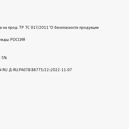
та на прод: ТР ТС 017/2011 "О безопасности продукции
ежды: РОССИЯ
с 5%
N RU Д-RU.РА07.В.88773/22:::2022-11-07