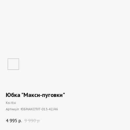
Юбка "Макси-пуговки"
Ksi Ksi
Артикул:
ЮБMАКСПУГ-013-42/46
4 995
р.
9 990
р.