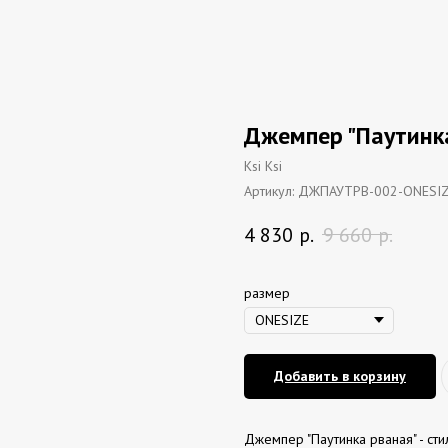
Джемпер "Паутинк
Ksi Ksi
Артикул:
ДЖПАУТРВ-002-ONESI
4 830
р.
9 660
р.
размер
Добавить в корзину
Джемпер "Паутинка рваная" - ст