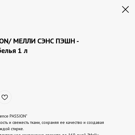
ION/ МЕЛЛИ СЭНС ПЭШН -
елья 1 л
Sence PASSION"
сть и свежесть ткани, сохраняя ее качество и создавая
ждой стирке.
лительное сохранение аромата до 160 дней. "Melly