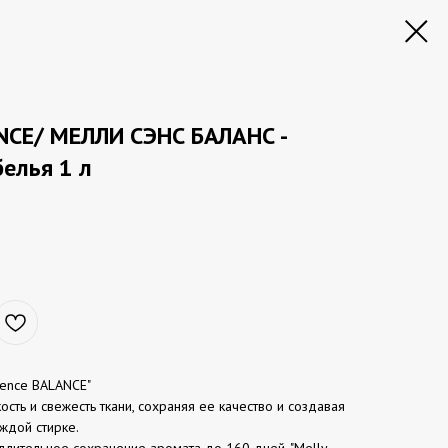
NCE/ МЕЛЛИ СЭНС БАЛАНС -
елья 1 л
Sence BALANCE"
сть и свежесть ткани, сохраняя ее качество и создавая
ждой стирке.
лительное сохранение аромата до 160 дней. "Melly