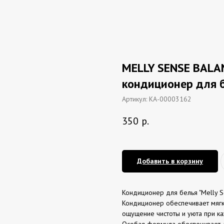
MELLY SENSE BALA
кондиционер для б
Артикул:
КА-00003162
350
р.
Добавить в корзину
Кондиционер для белья "Melly 
Кондиционер обеспечивает мягко
ощущение чистоты и уюта при ка
Особая формула обеспечивает д