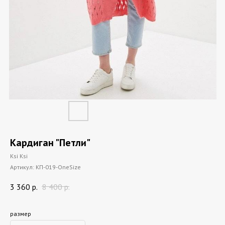
Кардиган "Петли"
Ksi Ksi
Артикул:
КП-019-OneSize
3 360
р.
8 400
р.
размер