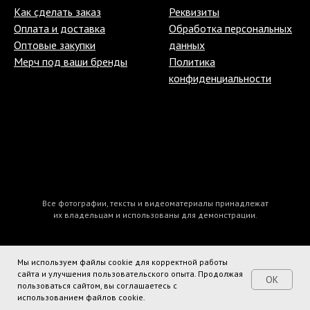
Как сделать заказ
Реквизиты
Оплата и доставка
Обработка персональных
Оптовые закупки
данных
Мерч под ваши бренды
Политика
конфиденциальности
Все фотографии, тексты и видеоматериалы принадлежат
их владельцам и использованы для демонстрации.
Мы используем файлы cookie для корректной работы
сайта и улучшения пользовательского опыта. Продолжая
OK
пользоваться сайтом, вы соглашаетесь с
Tilda
Made on
использованием файлов cookie.