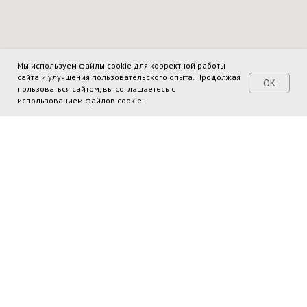
Мы используем файлы cookie для корректной работы
сайта и улучшения пользовательского опыта. Продолжая
OK
пользоваться сайтом, вы соглашаетесь с
использованием файлов cookie.
KSI KSI
Меню
История бренда
Подборка от стилиста
Каталог
2021–2025 © «KSI KSI» — Все
Контакты
права защищены.